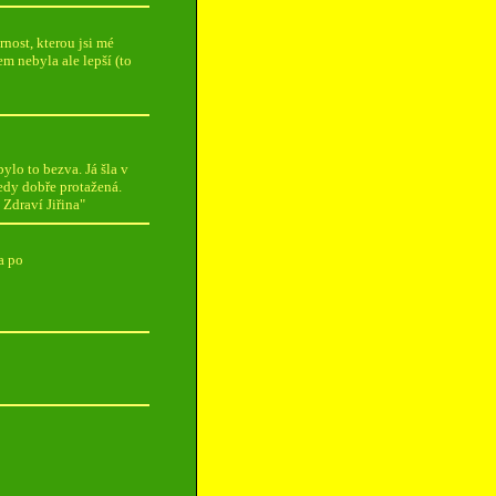
nost, kterou jsi mé
em nebyla ale lepší (to
bylo to bezva. Já šla v
tedy dobře protažená.
 Zdraví Jiřina"
a po