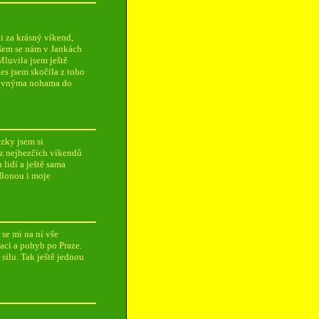
i za krásný víkend,
 Všem se nám v Jankách
Mluvila jsem ještě
es jsem skočila z toho
 rovnýma nohama do
ezky jsem si
 z nejhezčích víkendů
lidí a ještě sama
Ilonou i moje
se mi na ní vše
aci a pohyb po Praze.
sílu. Tak ještě jednou