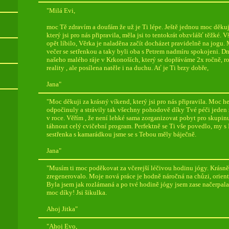
"Milá Evi,
moc Tě zdravím a doufám že už je Ti lépe. Ještě jednou moc děkuj
který jsi pro nás připravila, měla jsi to tentokrát obzvlášť těžké.
opět líbilo, Věrka je naladěna začít docházet pravidelně na jogu. 
večer se setřenkou a taky byli oba s Petrem nadmíru spokojeni. Dn
našeho malého ráje v Krkonoších, který se dopřáváme 2x ročně,
reality , ale posílena natěle i na duchu. Ať je Ti brzy dobře,
Jana"
"Moc děkuji za krásný víkend, který jsi pro nás připravila. Moc h
odpočinuly a strávily tak všechny pohodově díky Tvé péči jeden
v roce. Věřím , že není lehké sama zorganizovat pobyt pro skupinu 
táhnout celý cvičební program. Perfektně se Ti vše povedlo, my s 
sestřenka s kamarádkou jsme se s Tebou měly báječně.
Jana"
"Musím ti moc poděkovat za včerejší léčivou hodinu jógy. Krásně 
zregenerovalo. Moje nová práce je hodně náročná na chůzi, orient
Byla jsem jak rozlámaná a po tvé hodině jógy jsem zase načerpala 
moc díky! Jsi šikulka.
Ahoj Jitka"
"Ahoj Evo,