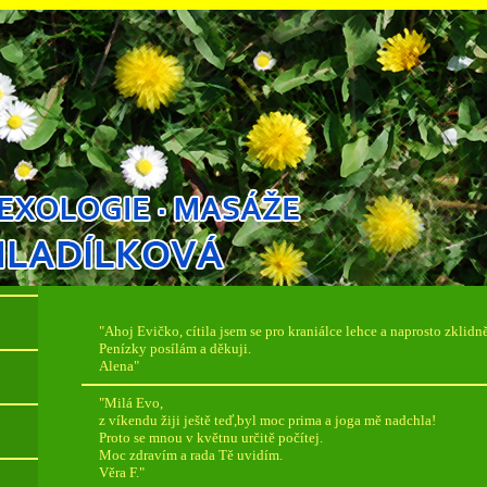
"Ahoj Evičko, cítila jsem se pro kraniálce lehce a naprosto zklidn
Penízky posílám a děkuji.
Alena"
"Milá Evo,
z víkendu žiji ještě teď,byl moc prima a joga mě nadchla!
Proto se mnou v květnu určitě počítej.
Moc zdravím a rada Tě uvidím.
Věra F."