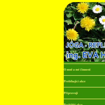
O mně a mé činnosti
Probíhající akce
Připravuji
Proběhlé akce