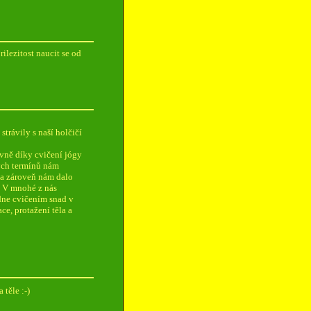
ilezitost naucit se od
trávily s naší holčičí
vně díky cvičení jógy
ch termínů nám
 a zároveň nám dalo
. V mnohé z nás
dne cvičením snad v
e, protažení těla a
 těle :-)