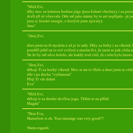
"Milá Evi,
díky moc za krásnou hodinu jógy (jsou krásné všechny), i za pozor
dceři při ní věnovala. Ode mě jako mámy by to asi nepřijala - já js
jsou ty ženské energie, o kterých jsme zpívaly).
Jana"
"Ahoj Evi,
dnes jsem na tě myslela a už je to tady. Díky za fotky i za víkend, 
pondělí ještě na to své cvičení a musím říct, že jsem se pak cítila 
Ne že by mě něco bolelo, ale každý sval cítil, že s ním bylo hnuto.
"Ahoj Evi,
děkuji Ti za hezký víkend. Moc se mi to líbilo a dnes jsem se cítil
těle i po duchu "vyhlazená".
Přeji Ti vše dobré
Eva"
"Milá Evi,
děkuji ti za dnešní skvělou jogu. Těším se na příště.
Magda"
"Dear Eva,
Hannelore is ok. Your massage was very good!!!
Warm regards