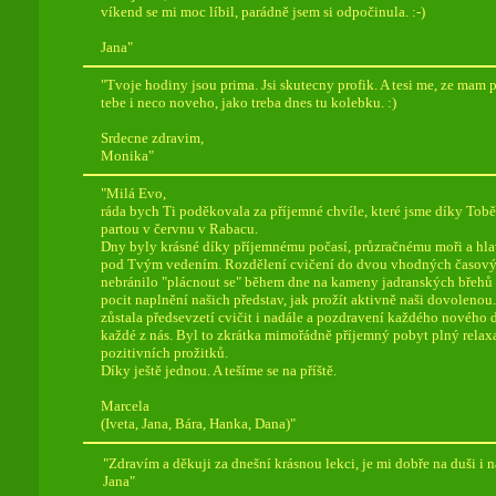
víkend se mi moc líbil, parádně jsem si odpočinula. :-)
Jana"
"Tvoje hodiny jsou prima. Jsi skutecny profik. A tesi me, ze mam pr
tebe i neco noveho, jako treba dnes tu kolebku. :)
Srdecne zdravim,
Monika"
"Milá Evo,
ráda bych Ti poděkovala za příjemné chvíle, které jsme díky Tobě s
partou v červnu v Rabacu.
Dny byly krásné díky příjemnému počasí, průzračnému moři a hla
pod Tvým vedením. Rozdělení cvičení do dvou vhodných časový
nebránilo "plácnout se" během dne na kameny jadranských břehů
pocit naplnění našich představ, jak prožít aktivně naši dovolenou
zůstala předsevzetí cvičit i nadále a pozdravení každého nového 
každé z nás. Byl to zkrátka mimořádně příjemný pobyt plný relaxac
pozitivních prožitků.
Díky ještě jednou. A tešíme se na příště.
Marcela
(Iveta, Jana, Bára, Hanka, Dana)"
"Zdravím a děkuji za dnešní krásnou lekci, je mi dobře na duši i na
Jana"