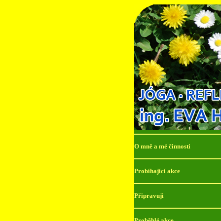
O mně a mé činnosti
Probíhající akce
Připravuji
Proběhlé akce